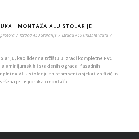
PORUKA I MONTAŽA ALU STOLARIJE
 prozora
/
Izrada ALU Stolarije
/
Izrada ALU ulaznih vrata
/
ariju, kao lider na tržištu u izradi kompletne PVC i
, aluminijumskih i staklenih ograda, fasadnih
ompletnu ALU stolariju za stambeni objekat za fizičko
zvršena je i isporuka i montaža.