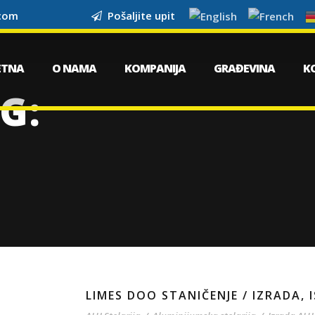
.com
Pošaljite upit
ETNA
O NAMA
KOMPANIJA
GRAĐEVINA
K
G:
LIMES DOO STANIČENJE / IZRADA,