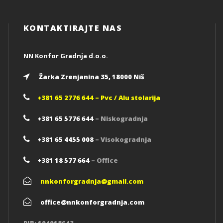
KONTAKTIRAJTE NAS
NN Konfor Gradnja d.o.o.
Žarka Zrenjanina 35, 18000 Niš
+381 65 2776 644
– Pvc / Alu stolarija
+381 65 5776 644
– Niskogradnja
+381 65 4455 008
– Visokogradnja
+381 18 577 664
– Office
nnkonforgradnja@gmail.com
office@nnkonforgradnja.com