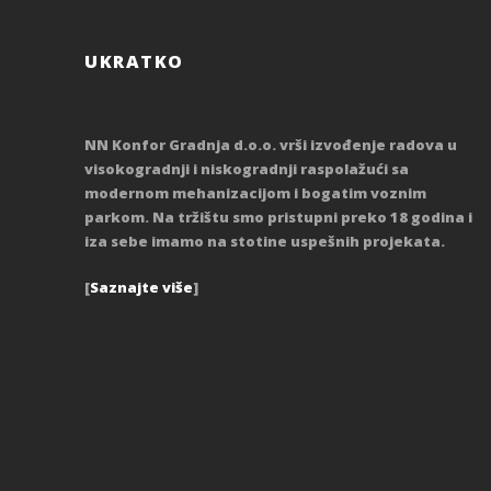
UKRATKO
NN Konfor Gradnja d.o.o. vrši izvođenje radova u
visokogradnji i niskogradnji raspolažući sa
modernom mehanizacijom i bogatim voznim
parkom. Na tržištu smo pristupni preko 18 godina i
iza sebe imamo na stotine uspešnih projekata.
[
Saznajte više
]