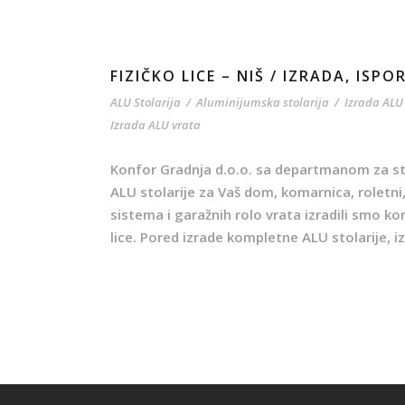
FIZIČKO LICE – NIŠ / IZRADA, IS
ALU Stolarija
/
Aluminijumska stolarija
/
Izrada ALU
Izrada ALU vrata
Konfor Gradnja d.o.o. sa departmanom za stol
ALU stolarije za Vaš dom, komarnica, roletni
sistema i garažnih rolo vrata izradili smo k
lice. Pored izrade kompletne ALU stolarije, i