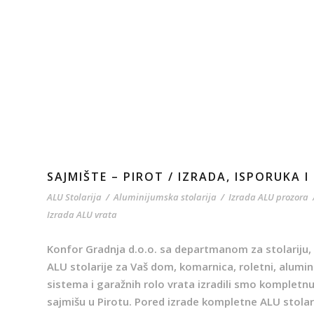
SAJMIŠTE – PIROT / IZRADA, ISPORUKA 
ALU Stolarija
/
Aluminijumska stolarija
/
Izrada ALU prozora
Izrada ALU vrata
Konfor Gradnja d.o.o. sa departmanom za stolariju, k
ALU stolarije za Vaš dom, komarnica, roletni, alumin
sistema i garažnih rolo vrata izradili smo kompletnu
sajmišu u Pirotu. Pored izrade kompletne ALU stolarije