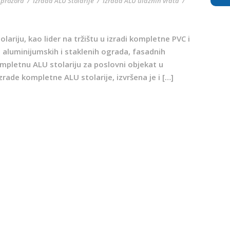
 prozora
/
Izrada ALU Stolarije
/
Izrada ALU ulaznih vrata
/
ariju, kao lider na tržištu u izradi kompletne PVC i
, aluminijumskih i staklenih ograda, fasadnih
ompletnu ALU stolariju za poslovni objekat u
rade kompletne ALU stolarije, izvršena je i […]