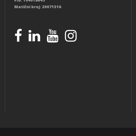
PIB: 104018643
Matični broj: 20071516