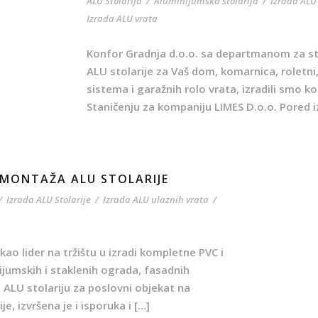
ALU Stolarija
/
Aluminijumska stolarija
/
Izrada ALU
Izrada ALU vrata
Konfor Gradnja d.o.o. sa departmanom za stol
ALU stolarije za Vaš dom, komarnica, roletni
sistema i garažnih rolo vrata, izradili smo k
Staničenju za kompaniju LIMES D.o.o. Pored iz
I MONTAŽA ALU STOLARIJE
/
Izrada ALU Stolarije
/
Izrada ALU ulaznih vrata
/
ao lider na tržištu u izradi kompletne PVC i
ijumskih i staklenih ograda, fasadnih
 ALU stolariju za poslovni objekat na
, izvršena je i isporuka i […]